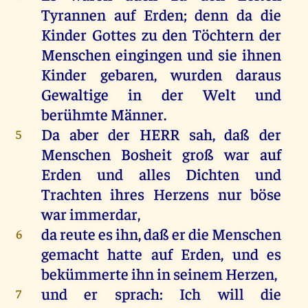
Tyrannen
auf
Erden
; denn
da
die
Kinder
Gottes
zu den
Töchtern
der
Menschen
eingingen
und sie ihnen
Kinder
gebaren
, wurden
daraus
Gewaltige
in der
Welt
und
berühmte
Männer
.
Da aber der
HERR
sah
, daß der
5
Menschen
Bosheit
groß
war auf
Erden
und alles
Dichten
und
Trachten
ihres
Herzens
nur
böse
war
immerdar
,
da reute
es
ihn
, daß er die
Menschen
6
gemacht
hatte
auf
Erden
, und es
bekümmerte
ihn
in
seinem
Herzen
,
und
er
sprach
: Ich will die
7