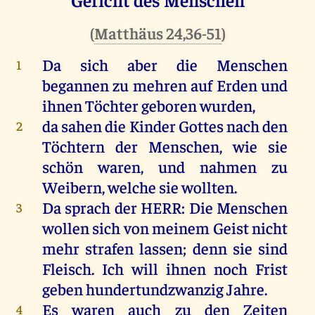
(
Matthäus 24,36-51
)
Da sich aber die
Menschen
1
begannen
zu
mehren
auf
Erden
und
ihnen
Töchter
geboren
wurden
,
da
sahen
die
Kinder
Gottes
nach
den
2
Töchtern
der
Menschen
, wie
sie
schön
waren, und
nahmen
zu
Weibern
, welche sie
wollten
.
Da
sprach
der
HERR
: Die
Menschen
3
wollen sich von meinem
Geist
nicht
mehr
strafen
lassen
;
denn
sie
sind
Fleisch
. Ich will ihnen noch Frist
geben
hundertundzwanzig
Jahre
.
Es waren auch zu den
Zeiten
4