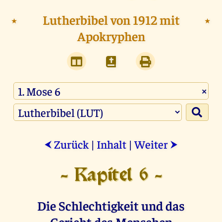
⭑
Lutherbibel von 1912 mit
⭑
Apokryphen
×
Zurück
|
Inhalt
|
Weiter
⮜
⮞
- Kapitel 6 -
Die Schlechtigkeit und das
Gericht des Menschen