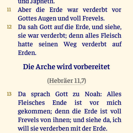
und
Japheth.
Aber die
Erde
war
verderbt
vor
11
Gottes
Augen
und
voll
Frevels
.
Da
sah
Gott
auf die
Erde
, und siehe,
12
sie war
verderbt
; denn alles
Fleisch
hatte seinen
Weg
verderbt
auf
Erden
.
Die Arche wird vorbereitet
(
Hebräer 11,7
)
Da
sprach
Gott
zu
Noah
: Alles
13
Fleisches
Ende
ist vor
mich
gekommen
; denn die
Erde
ist
voll
Frevels
von
ihnen
; und siehe da, ich
will sie
verderben
mit
der
Erde
.