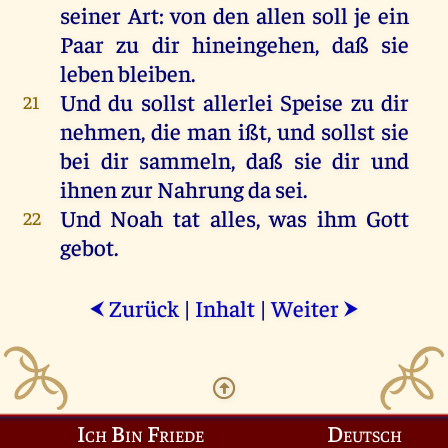
seiner
Art
: von den allen soll je ein
Paar
zu dir
hineingehen
, daß sie
leben
bleiben
.
Und du sollst allerlei
Speise
zu dir
21
nehmen
, die man
ißt
, und sollst sie
bei dir
sammeln
, daß sie dir und
ihnen zur
Nahrung
da sei.
Und
Noah
tat
alles, was ihm
Gott
22
gebot
.
Zurück
|
Inhalt
|
Weiter
⮜
⮞
Ich Bin Friede
Deutsch