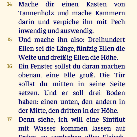
Mache
dir einen
Kasten
von
14
Tannenholz
und
mache
Kammern
darin
und
verpiche
ihn mit
Pech
inwendig
und
auswendig
.
Und
mache
ihn also:
Dreihundert
15
Ellen
sei die
Länge
,
fünfzig
Ellen
die
Weite
und
dreißig
Ellen
die
Höhe
.
Ein
Fenster
sollst du
daran
machen
16
obenan
, eine
Elle
groß. Die
Tür
sollst du mitten in seine
Seite
setzen
. Und er soll drei Boden
haben
: einen
unten
, den andern in
der
Mitte
, den
dritten
in der Höhe.
Denn
siehe
,
ich
will
eine
Sintflut
17
mit
Wasser
kommen
lassen
auf
Erden
, zu
verderben
alles
Fleisch
,