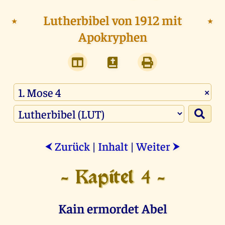
⭑
Lutherbibel von 1912 mit
⭑
Apokryphen
×
Zurück
|
Inhalt
|
Weiter
⮜
⮞
- Kapitel 4 -
Kain ermordet Abel