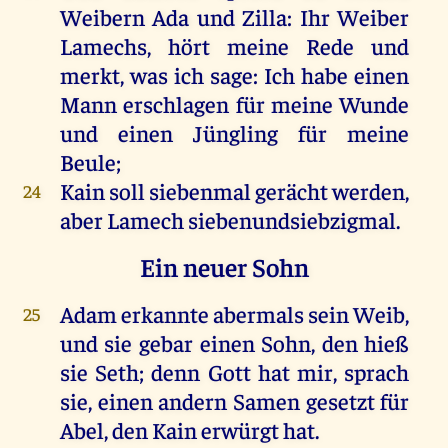
Weibern
Ada
und
Zilla
: Ihr
Weiber
Lamechs
,
hört
meine
Rede
und
merkt
, was ich
sage
: Ich
habe
einen
Mann
erschlagen
für meine
Wunde
und einen
Jüngling
für meine
Beule
;
Kain
soll
siebenmal
gerächt
werden
,
24
aber
Lamech
siebenundsiebzigmal
.
Ein neuer Sohn
Adam
erkannte
abermals
sein
Weib
,
25
und sie
gebar
einen
Sohn
, den
hieß
sie
Seth
; denn
Gott
hat mir, sprach
sie, einen
andern
Samen
gesetzt
für
Abel
, den
Kain
erwürgt
hat
.