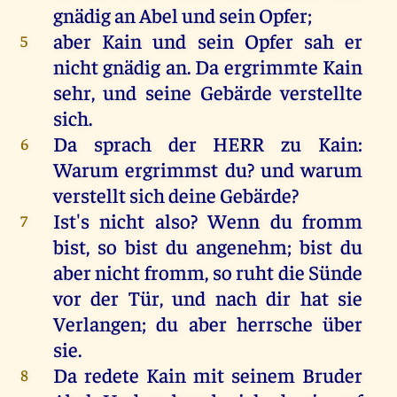
gnädig
an
Abel
und sein
Opfer
;
aber
Kain
und sein
Opfer
sah
er
5
nicht gnädig
an
. Da
ergrimmte
Kain
sehr
, und seine
Gebärde
verstellte
sich
.
Da
sprach
der
HERR
zu
Kain
:
6
Warum
ergrimmst
du? und warum
verstellt
sich deine
Gebärde
?
Ist's nicht also?
Wenn
du fromm
7
bist
, so bist du
angenehm
;
bist
du
aber nicht
fromm
, so
ruht
die
Sünde
vor der
Tür
, und nach dir hat sie
Verlangen
; du aber
herrsche
über
sie.
Da
redete
Kain
mit
seinem
Bruder
8