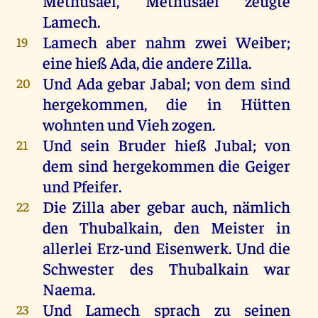
Methusael
,
Methusael
zeugte
Lamech
.
Lamech
aber
nahm
zwei
Weiber
;
19
eine
hieß
Ada,
die
andere
Zilla
.
Und
Ada
gebar
Jabal
; von dem sind
20
hergekommen
, die in
Hütten
wohnten
und
Vieh
zogen.
Und sein
Bruder
hieß
Jubal
; von
21
dem sind
hergekommen
die
Geiger
und
Pfeifer
.
Die
Zilla
aber
gebar
auch, nämlich
22
den
Thubalkain
, den
Meister
in
allerlei Erz-
und
Eisenwerk
. Und die
Schwester
des
Thubalkain
war
Naema
.
Und
Lamech
sprach
zu seinen
23