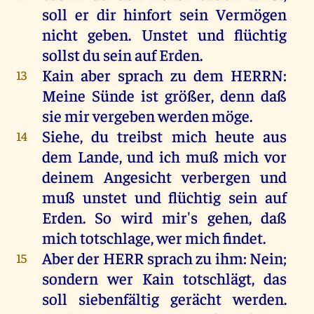
soll er dir hinfort sein
Vermögen
nicht
geben
.
Unstet
und
flüchtig
sollst du sein auf
Erden
.
Kain
aber
sprach
zu dem
HERRN
:
13
Meine
Sünde
ist
größer
, denn daß
sie mir vergeben werden
möge
.
Siehe, du
treibst
mich
heute
aus
14
dem
Lande
, und ich muß mich
vor
deinem
Angesicht
verbergen
und
muß
unstet
und
flüchtig
sein auf
Erden
. So wird mir's
gehen
, daß
mich
totschlage
, wer mich
findet
.
Aber der
HERR
sprach
zu ihm: Nein;
15
sondern
wer
Kain
totschlägt
, das
soll
siebenfältig
gerächt
werden
.