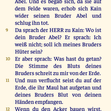
Abel
. Und es begab sich, da sie auf
dem
Felde
waren,
erhob
sich
Kain
wider
seinen
Bruder
Abel
und
schlug ihn
tot
.
Da
sprach
der
HERR
zu
Kain
:
Wo
ist
9
dein
Bruder
Abel
? Er
sprach
: Ich
weiß
nicht; soll ich meines
Bruders
Hüter
sein
?
Er aber
sprach
:
Was
hast du
getan
?
10
Die
Stimme
des
Bluts
deines
Bruders
schreit
zu mir von der
Erde
.
Und nun
verflucht
seist du auf der
11
Erde
, die ihr
Maul
hat
aufgetan
und
deines
Bruders
Blut
von deinen
Händen
empfangen
.
Wenn
du den
Acker
bauen
wirst
,
12