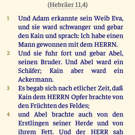
(
Hebräer 11,4
)
Und
Adam
erkannte
sein
Weib
Eva
,
1
und sie ward
schwanger
und
gebar
den
Kain
und
sprach
: Ich habe einen
Mann
gewonnen
mit
dem
HERRN
.
Und sie fuhr
fort
und
gebar
Abel
,
2
seinen
Bruder
. Und
Abel
ward ein
Schäfer
;
Kain
aber ward ein
Ackermann
.
Es begab sich
nach
etlicher
Zeit
, daß
3
Kain
dem
HERRN
Opfer
brachte
von
den
Früchten
des
Feldes
;
und
Abel
brachte
auch
von den
4
Erstlingen
seiner
Herde
und von
ihrem
Fett
. Und der
HERR
sah