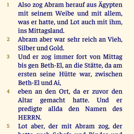
Also
zog
Abram
herauf
aus
Ägypten
1
mit seinem
Weibe
und mit allem,
was er hatte, und
Lot
auch mit ihm,
ins
Mittagsland
.
Abram
aber war
sehr
reich
an
Vieh
,
2
Silber
und
Gold
.
Und er
zog
immer
fort
von
Mittag
3
bis gen Beth-
El
, an die
Stätte
, da am
ersten
seine
Hütte
war
, zwischen
Beth-
El
und
Ai
,
eben an den
Ort
, da er
zuvor
den
4
Altar
gemacht
hatte
. Und
er
predigte
allda den
Namen
des
HERRN
.
Lot
aber, der
mit
Abram
zog
, der
5