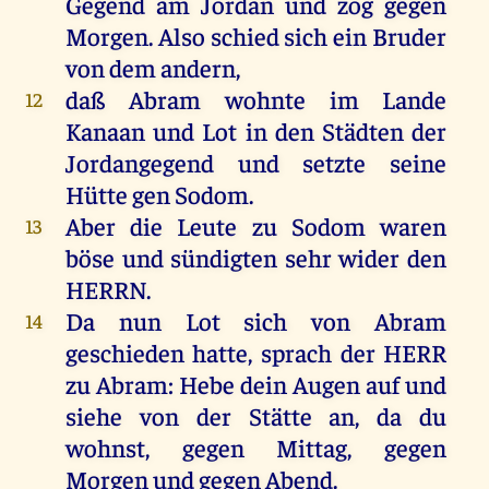
Gegend
am
Jordan
und
zog
gegen
Morgen
. Also
schied
sich
ein
Bruder
von dem
andern
,
daß
Abram
wohnte
im
Lande
12
Kanaan
und
Lot
in den
Städten
der
Jordangegend
und setzte seine
Hütte
gen
Sodom
.
Aber die
Leute
zu
Sodom
waren
13
böse
und
sündigten
sehr
wider den
HERRN
.
Da
nun
Lot
sich von Abram
14
geschieden
hatte
,
sprach
der
HERR
zu
Abram
:
Hebe
dein
Augen
auf
und
siehe
von der
Stätte
an, da du
wohnst, gegen
Mittag
, gegen
Morgen
und gegen
Abend
.