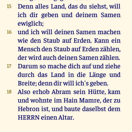
Denn alles
Land
, das du
siehst
,
will
15
ich dir
geben
und deinem
Samen
ewiglich
;
und ich will deinen
Samen
machen
16
wie den
Staub
auf
Erden
.
Kann
ein
Mensch
den
Staub
auf
Erden
zählen
,
der
wird
auch deinen
Samen
zählen
.
Darum so mache dich
auf
und
ziehe
17
durch das
Land
in die
Länge
und
Breite
; denn dir will ich's
geben
.
Also
erhob
Abram
sein
Hütte
,
kam
18
und
wohnte
im
Hain
Mamre
, der zu
Hebron
ist, und
baute
daselbst dem
HERRN
einen
Altar
.