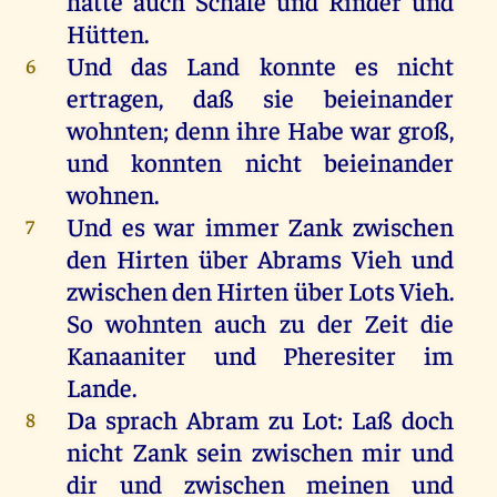
hatte auch
Schafe
und
Rinder
und
Hütten
.
Und das
Land
konnte es nicht
6
ertragen
, daß sie
beieinander
wohnten
; denn ihre
Habe
war
groß
,
und
konnten
nicht
beieinander
wohnen
.
Und es war immer
Zank
zwischen
7
den
Hirten
über
Abrams
Vieh
und
zwischen den
Hirten
über
Lots
Vieh
.
So
wohnten
auch zu der Zeit die
Kanaaniter
und
Pheresiter
im
Lande
.
Da
sprach
Abram
zu
Lot
: Laß doch
8
nicht
Zank
sein
zwischen mir und
dir und zwischen
meinen
und