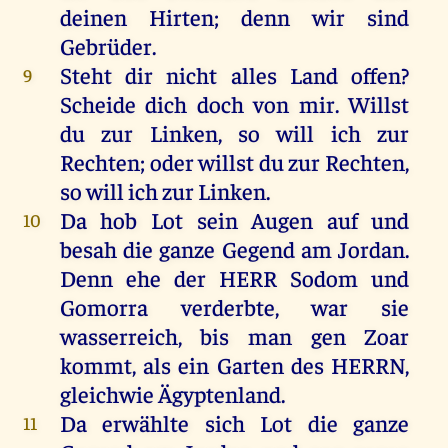
deinen
Hirten
; denn
wir
sind
Gebrüder
.
Steht
dir
nicht alles
Land
offen
?
9
Scheide
dich doch von mir. Willst
du zur
Linken
, so will ich zur
Rechten
; oder willst du zur
Rechten
,
so will ich zur
Linken
.
Da
hob
Lot
sein
Augen
auf
und
10
besah
die ganze
Gegend
am
Jordan
.
Denn
ehe
der
HERR
Sodom
und
Gomorra
verderbte
, war sie
wasserreich
, bis man gen
Zoar
kommt
, als ein
Garten
des
HERRN
,
gleichwie
Ägyptenland
.
Da
erwählte
sich
Lot
die ganze
11