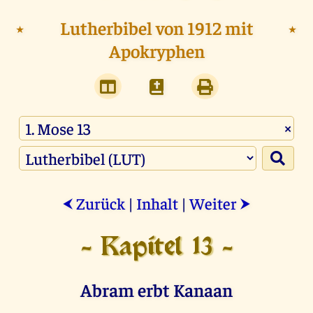
⭑
Lutherbibel von 1912 mit
⭑
Apokryphen
×
Zurück
|
Inhalt
|
Weiter
⮜
⮞
- Kapitel 13 -
Abram erbt Kanaan